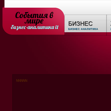
События в
мире
БИЗНЕС
бизнес-аналитика it
БИЗНЕС АНАЛИТИКА
N
N
N
N
N