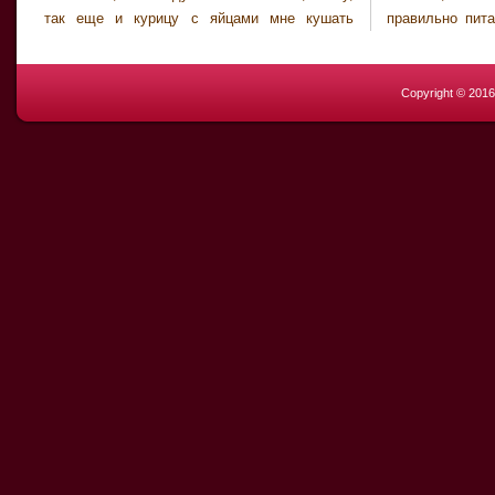
так еще и курицу с яйцами мне кушать
правильно питающихся людей, одинаковые,
Copyright © 201