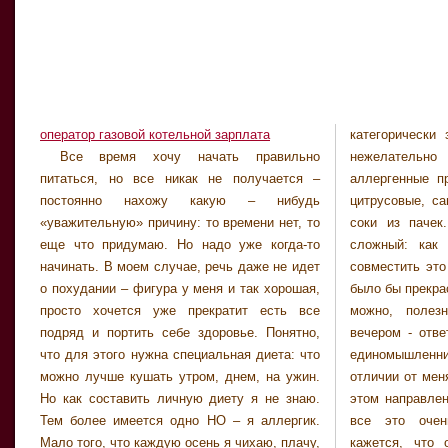
оператор газовой котельной зарплата
категорически
и какое-то пре
Все время хочу начать правильно
нежелательно употреблять еще и другие
здоровое питание, составить можно. Поэтому
питаться, но все никак не получается –
аллергенные продукты: помидоры красные,
буду рада послушать вашу историю о том,
постоянно нахожу какую – нибудь
цитрусовые, само собой всякие шоколадки,
как вы собрались с духом и начали наконец-
«уважительную» причину: то времени нет, то
соки из пачек. Так что вопрос для меня
еще что придумаю. Но надо уже когда-то
сложный: как правильно питаться и еще
начинать. В моем случае, речь даже не идет
совместить это с моей аллергией. Поэтому,
о похудании – фигура у меня и так хорошая,
было бы прекрасно, если на мой вопрос – что
просто хочется уже прекратит есть все
можно, полезно кушать утром, днем и
подряд и портить себе здоровье. Понятно,
вечером - ответил бы диетолог или просто
что для этого нужна специальная диета: что
единомышленник, который, правда, в
можно лучше кушать утром, днем, на ужин.
отличии от меня, уже сделал первые шаги в
Но как составить личную диету я не знаю.
этом направлении. Само собой понятно ,что
Тем более имеется одно НО – я аллергик.
все это очень индивидуально, но мне
Мало того, что каждую осень я чихаю, плачу,
кажется, что основные продукты, у всех