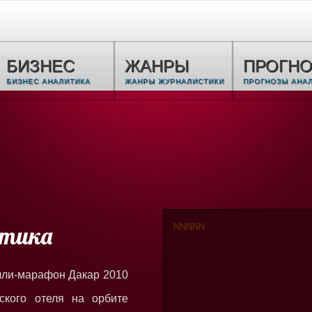
БИЗНЕС
ЖАНРЫ
ПРОГН
БИЗНЕС АНАЛИТИКА
ЖАНРЫ ЖУРНАЛИСТИКИ
ПРОГНОЗЫ АНА
итика
N
N
N
N
N
лли-марафон Дакар 2010
ского отеля на орбите