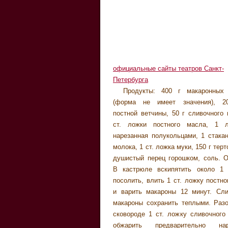
официальные сайты театров Санкт-
Петербурга
Продукты: 400 г макаронных 
автобусные туры в Финляндию 
(форма не имеет значения), 20
автобусные туры в Финляндию И
постной ветчины, 50 г сливочного 
обзорная экскурсия обзорная э
ст. ложки постного масла, 1 л
Макароны тщательно смешать с ве
нарезанная полукольцами, 1 стакан
луком, выложить ровным слоем 
молока, 1 ст. ложка муки, 150 г терт
Посыпать оставшимся тертым 
душистый перец горошком, соль. О
измельченным душистым перцем. За
В кастрюле вскипятить около 1
духовке при температуре 180 °С пр
посолить, влить 1 ст. ложку постн
и варить макароны 12 минут. Сли
макароны сохранить теплыми. Разо
сковороде 1 ст. ложку сливочного
обжарить предварительно нар