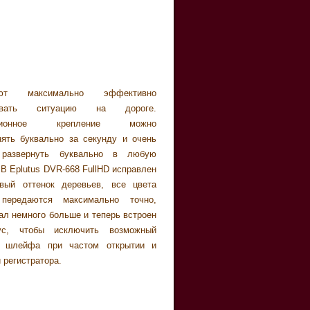
яют максимально эффективно
ровать ситуацию на дороге.
ационное крепление можно
нять буквально за секунду и очень
 развернуть буквально в любую
 В Eplutus DVR-668 FullHD исправлен
вый оттенок деревьев, все цвета
 передаются максимально точно,
ал немного больше и теперь вcтроен
ус, чтобы исключить возможный
м шлейфа при чаcтом открытии и
 регистратора.