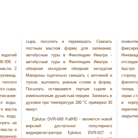
сыра, посолить и перемешать. Смазать
позвол
постным маслом форму для запекания.
фикси
изделий
Иматра -
Иннов
0-300 г
матра -
отсоеди
масла, 2
кскурсия
быстро
уковица,
тчиной и
сторону.
 теплого
в форму.
фиолето
ого сыра,
сыром и
теперь
писание:
пекать в
экран ст
 л воды,
имерно 30
в корп
ого масла
минут.
перело
ть воду,
закрытии
Eplutus DVR-668 FullHD - является новой
греть на
версией достаточно популярного
 масла и
видеорегистратора Eplutus DVR-027 с
езанную