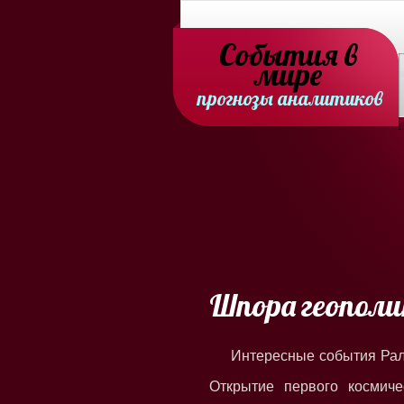
События в
мире
прогнозы аналитиков
Шпора геопол
Интересные события Ра
Открытие первого космиче