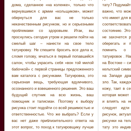
дома, сделанное «на коленке», только что
тату? Подумайте, что для вас действительно
иллюстрациями. В каждом, уважающем себя
вернувшимся с армии «кольщиком», может
важно, что может быть связано с вами или,
салоне, мастер обязательно подробно
обернуться для вас не только
что имеет для вас некий смысл. Тату должно
расскажет об уходе за рисунком или вручит
некачественным рисунком, но и серьезными
соответствовать вашему духу, внутреннему
вам памятку. В первые две недели
проблемами со здоровьем. Итак, вы
состоянию. Это то, с чем вам действительно
заживления, рисунок следует беречь,
проснулись сегодня утром и решили пойти на
не захочется расставаться, что может вас
стараться не носить синтетические и
смелый шаг – нанести на свое тело
оберегать и помогать вам. Также стоит
шерстяные вещи, соприкасающиеся с
татуировку. Не спешите бросить все дела и,
помнить о разнообразных значениях
участком татуированной кожи, не принимать
сломя голову, мчаться в первый попавшийся
татуировок . Например, изображение дракона
ванну (оптимально – прохладный душ), не
салон, чтобы украсить себя «вон той милой
на Востоке – символ четырех стихий, дракон
допускать попадания прямых солнечных
бабочкой» с первой страницы предложенного
кельтский символизирует цикличность жизни,
лучей на него, не посещать солярий, сауну,
вам каталога с рисунками. Татуировка, это
на Западе дракон, в целом, олицетворяет
серьезная вещь, требующая вдумчивого,
зло. Так, каждое изображение, наносимое на
осознанного и взвешенного решения. Это ваш
кожу, таит в себе определенную символику,
будущий спутник на всю жизнь, ваш
которая может владельцу, как помогать, так
помощник и талисман. Поэтому к выбору
и влиять на него несколько негативно. Не
рисунка стоит подойти со всей решимостью и
следует идти на поводу моды, делая
ответственностью. Что же выбрать? Если у
рисунок, актуальный сейчас, или копировать
вас нет даже приблизительного ответа на
рисунки на телах знаменитостей. Помните –
этот вопрос, то поход к татуировщику лучше
тату это индивидуальный рисунок, который