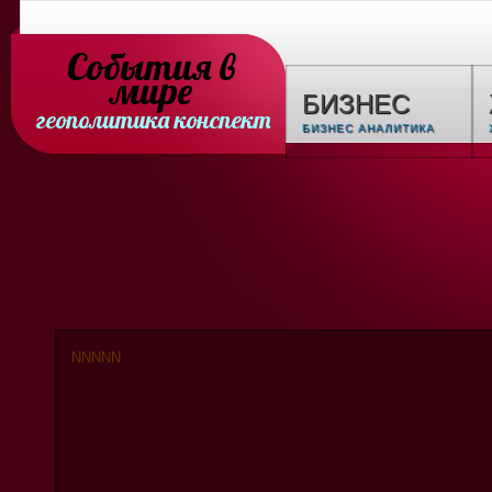
События в
мире
БИЗНЕС
геополитика конспект
БИЗНЕС АНАЛИТИКА
N
N
N
N
N