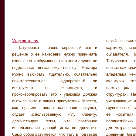
Уход за телом
некий незначит
а ваш рисунок 
Татуировка – очень серьезный шаг и
картинку, ничего не значащую для ее
обновляют приблизительно раз в десять лет,
решение о ее нанесении нужно принимать
обладателя. На самом деле это не так.
так как за это время наша кожа успевает
взвешенно и обдуманно, ни в коем случае не
Татуировка обладает гораздо более
обновиться, и краски могут потускнеть. Идеи
поддаваясь внезапному порыву. Мастера
серьезным значением, оказывая на своего
для тату ограничиваются лишь вашей
нужно выбирать тщательно, обязательно
владельца некоторое влияние. Во многих
фантазией и мастерством татуировщика.
поинтересоваться - одноразовый ли
культурах татуировки имеют довольно
Подойдите к выбору очень серьезно, так как
инструмент он использует, и
важную роль в различных иерархических
невозможно просто взять и стереть не
проконтролировать это - упаковка должна
структурах. Например, татуировки якудза,
понравившийся рисунок. Разновидностей
быть вскрыта в вашем присутствии. Мастер,
указывающие на отношение к той или иной
тату много, это и узоры – трайблы,
как правило, после нанесения рисунка,
группировке, либо говорящие о мастерстве
изображения животных, растений, знаков
отдает использованную иглу клиенту,
ее носителя. Или тату майори, в
зодиака, различные надписи и много всего,
демонстрируя этим, что повторное
полинезийских племенах, наносимые, как
что можно себе только представить. В
использование данной иглы не допустит.
для устрашения врага, так и для общения с
салонах вам предложат для просмотра
Само собой разумеется, что тату в подъезде
древними богами. Где же взять идеи для
много каталогов с красочными