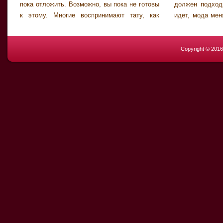
пока отложить. Возможно, вы пока не готовы
должен подходить именно вам, ведь время
к этому. Многие воспринимают тату, как
идет, мода меняется, идеи татуировок тоже,
Copyright © 201